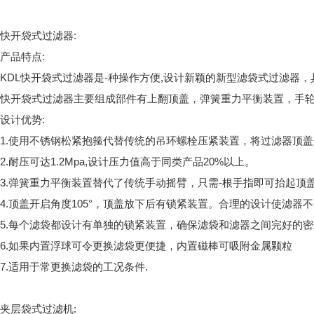
快开袋式过滤器:
产品特点:
KDL快开袋式过滤器是-种操作方便,设计新颖的新型滤袋式过滤器
快开袋式过滤器主要组成部件有上翻顶盖，弹簧重力平衡装置，手轮
设计优势:
1.使用不锈钢松紧抱箍代替传统的吊环螺栓压紧装置，将过滤器顶盖开
2.耐压可达1.2Mpa,设计压力值高于同类产品20%以上。
3.弹簧重力平衡装置替代了传统手动摇臂，只需-根手指即可抬起顶盖
4.顶盖开启角度105°，顶盖放下后有锁紧装置。合理的设计使滤
5.每个滤袋都设计有单独的锁紧装置，确保滤袋和滤器之间完好的
6.如果内置浮球可令更换滤袋更便捷，内置磁棒可吸附金属颗粒
7.适用于常更换滤袋的工况条件.
夹层袋式过滤机: