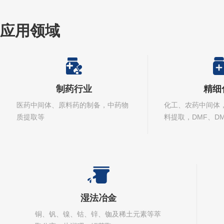
应用领域
制药行业
精细
医药中间体、原料药的制备，中药物
化工、农药中间体
质提取等
料提取，DMF、D
萃取
湿法冶金
铜、钒、镍、钴、锌、铷及稀土元素等萃